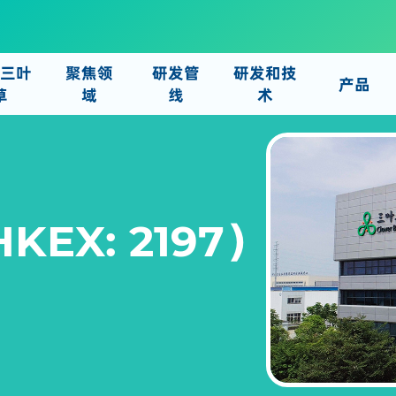
于三叶
聚焦领
研发管
研发和技
产品
草
域
线
术
EX: 2197）