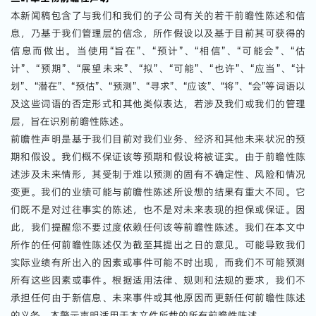
本新闻稿包含了与我们和我们的子公司有关的若干前瞻性陈述和信
息，乃基于我们管理层的信念，所作假设以及基于目前其可获得的
信息而做出。当使用“旨在”、“预计”、“相信”、“可能会”、“估
计”、“预期”、“展望未来”、“拟”、“可能”、“也许”、“应当”、“计
划”、“潜在”、“预估”、“预测”、“寻求”、“应该”、“将”、“会”等词语以
及这些词语的否定形式和其他类似表达，若涉及我们或我们的管理
层，旨在识别前瞻性陈述。
前瞻性声明是基于我们目前对我们业务、经济和其他未来状况的预
期和假设。我们概不保证该等预期和假设将被证实。由于前瞻性陈
述涉及未来情形，其受制于难以预测的固有不确定性、风险和情况
变更。我们的业绩可能与前瞻性陈述所设想的结果有重大不同。它
们既不是对过往事实的陈述，也不是对未来表现的担保或保证。因
此，我们提醒您不要过度依赖任何该等前瞻性陈述。我们在本文中
所作的任何前瞻性陈述仅为截至其提出之日的意见。可能导致我们
实际业绩有所出入的因素或事件可能不时出现，而我们不可能预测
所有这些因素或事件。根据适用法律、规则和法规的要求，我们不
承担任何由于新信息、未来事件或其他原因而更新任何前瞻性陈述
的义务。本警示声明适用于本文件所载的所有前瞻性陈述。